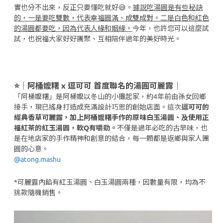
實也分不出來，反正只要懂吃就好😅。
據說吃湯圓是有些秘訣
的，一是要吃雙數，代表幸福圓滿、成雙成對。二是白色和紅色
的湯圓都要吃，因為代表人緣和姻緣。
今年，也許您可以這麼試
試，也祝福大家好好團聚、互相陪伴過年的美好時光。
⭐️
｜阿桶嬤糬 x 逗可可 首度聯名的湯圓可麗露｜
「阿桶嬤糬」是阿桶嬤以冬山的小攤起家，約4年前由孫女回鄉
接手，現已搖身打造成充滿設計巧思的創始店面。這次
逗可可的
經典香草可麗露，加上阿桶嬤糬手作的原味白玉湯圓、及使用正
福紅茶的紅玉湯圓，軟Q有嚼勁。
不僅是過年必吃的古早味，也
是在地店家的手作精神和創意的結合，每一顆都是返鄉與家人團
圓的心意。
@atong.mashu
*可麗露內餡有紅玉湯圓、白玉湯圓兩種，因數量有限，均為不
挑款隨機銷售。