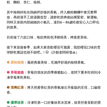
粉、麵粉、杏仁、核桃。
其中核桃碎粒在熱鍋拌炒後的香氣，拌入糖粉麵糰中會完整釋
放，再經過手工搓湯圓造型，讓餅乾烘烤後結構緊密、耐運輸。
同時又保留內部細緻的小氣孔，達到6～86歲吃都安心入口即化
的效果。
目前做了六款口味，每款烤前色澤都很美，烤後更美味。
接下來迎接春季，如果大家喜歡櫻花可麗露，我想櫻花口味的雪
球餅乾應該也很不錯吧...！🤭（許願老闆研發🙏）
❶ 原味核桃
：最經典最美味，充滿拌炒過的核桃香氣。
❷ 草莓脆脆
：草莓控朋友的四季療癒點心，老闆下重本吃得到冷
凍草莓果乾果粒。
❸ 清爽紅茶
：將天然蜜香紅茶的香氣做出升級版的呈現，口齒留
香。
❹ 濃厚抹茶
：冷凍吃第一口好像抹茶冰淇淋，抹茶控會喜歡的寶