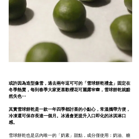
或許因為造型像雪，過去兩年逗可可的「雪球餅乾禮盒」固定在
冬季熱賣，每到春季大家更喜歡櫻花可麗露🌸🙈，雪球餅乾就黯
然失色⋯
其實雪球餅乾是一款一年四季都討喜的小點心，常溫攜帶方便，
冷凍還可保存長達一個月。冰過會更提升入口即化的冰淇淋口
感。
雪球餅乾也是店內唯一的「奶素」甜點，成分僅使用：奶油、糖