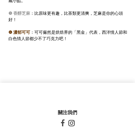
藏小點。
❺ 香醇芝麻
：比原味更有趣，比茶類更清爽，芝麻是你的心頭
好！
❻ 濃郁可可
：可可儼然是烘焙界的「黑金」代表，西洋情人節和
白色情人節都少不了巧克力吧！
關注我們

