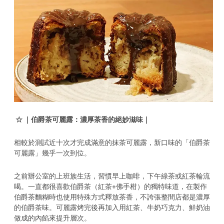
☆
｜伯爵茶可麗露：濃厚茶香的絕妙滋味｜
相較於測試近十次才完成滿意的抹茶可麗露，新口味的「伯爵茶
可麗露」幾乎一次到位。
之前辦公室的上班族生活，習慣早上咖啡，下午綠茶或紅茶輪流
喝。一直都很喜歡伯爵茶（紅茶+佛手柑）的獨特味道，在製作
伯爵茶麵糊時也使用特殊方式釋放茶香，不誇張整間店都是濃厚
的伯爵茶味。可麗露烤完後再加入用紅茶、牛奶巧克力、鮮奶油
做成的內餡來提升層次。