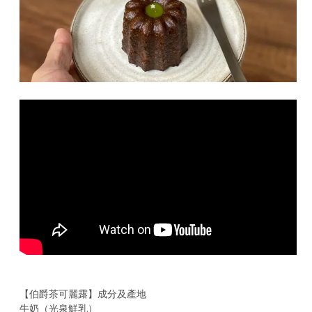
【伯爵茶可麗露】成分及產地
牛奶（光泉鮮乳）