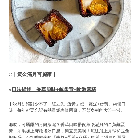
｜黃金滿月可麗露｜
🌕
口味描述：香草原味+鹹蛋黃+軟嫩麻糬
⭐️
中秋月餅絕對少不了「紅豆泥+蛋黃」或「棗泥+蛋黃」兩個口
味，每年都要忘記有熱量爆表這回事，不顧身材的大吃一波。
那麼，可麗露的月餅版呢？香草口味搭配象徵滿月的金黃鹹蛋
黃，如果加上麻糬增添口感，簡直完美啊！無法飛上月球和玉兔
搗麻糬，不如嚐鮮來顆「香草+蛋黃+麻糬」的黃金滿月可麗露。