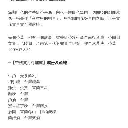
深咖啡色的蜜香紅茶基底，內包一顆白色湯圓，切開後的剖面就
像一幅畫作「夜空中的明月」。中秋團圓花好月圓之際，正是賞
花賞月賞可麗露時！
每個茶葉，都有一個故事。蜜香紅茶粉生產自南投魚池，茶園創
立於日治時期，現由第三代返鄉青年經營，採自然農法、茶葉
100%純天然。
⭐️
【中秋賞月可麗露】
成份及產地：
牛奶（光泉鮮乳）
細砂糖（台灣糖業）
雞蛋、蛋黃（宜蘭三星）
麵粉（台灣）
奶油（台灣）
蜜香紅茶粉（台灣南投）
湯圓（宜蘭冬山，阿桶嬤糬）
蘭姆酒（台灣菸酒）