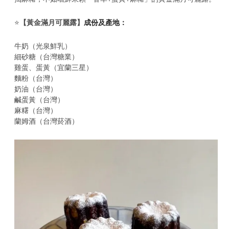
⭐️
【黃金滿月可麗露】
成份及產地：
牛奶（光泉鮮乳）
細砂糖（台灣糖業）
雞蛋、蛋黃（宜蘭三星）
麵粉（台灣）
奶油（台灣）
鹹蛋黃（台灣）
麻糬（台灣）
蘭姆酒（台灣菸酒）