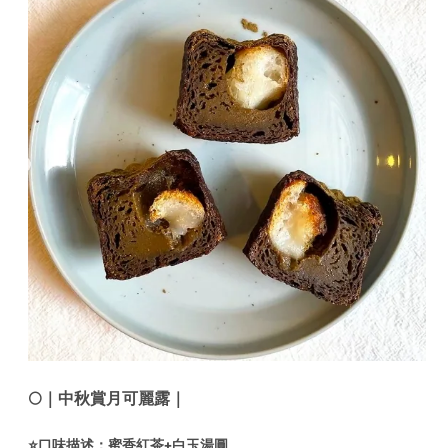
🌕｜中秋賞月可麗露｜
⭐️
口味描述：蜜香紅茶+白玉湯圓