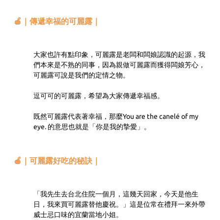
🍎｜傳遞幸福的可麗露｜
大家也許有點印象，可麗露是老闆和闆娘認識的起源，我
們本來是不熟的同事，因為親做可麗露而獲得闆娘芳心，
可麗露可說是我們的定情之物。
逗可可的可麗露，希望為大家傳遞幸福感。
既然可麗露代表著幸福，那麼You are the canelé of my
eye. 的意思也就是「你是我的摯愛」。
🍎｜可麗露好吃的秘訣｜
「我先生去台北住院一個月，這幾天回家，今天是他生
日，我來買可麗露替他慶祝。」這是位常在禮拜一來外帶
威士忌口味的宜蘭當地小姐。