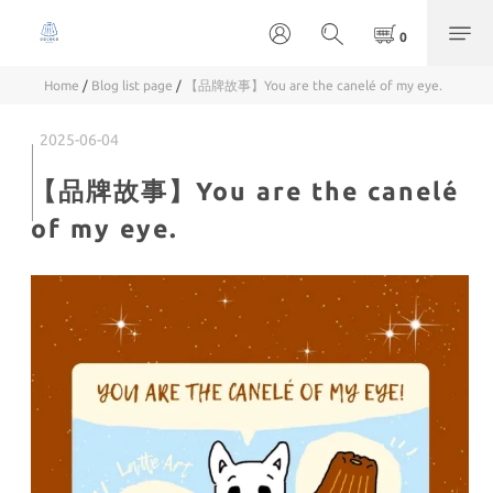
Home
/
Blog list page
/
【品牌故事】You are the canelé of my eye.
2025-06-04
【品牌故事】You are the canelé
of my eye.