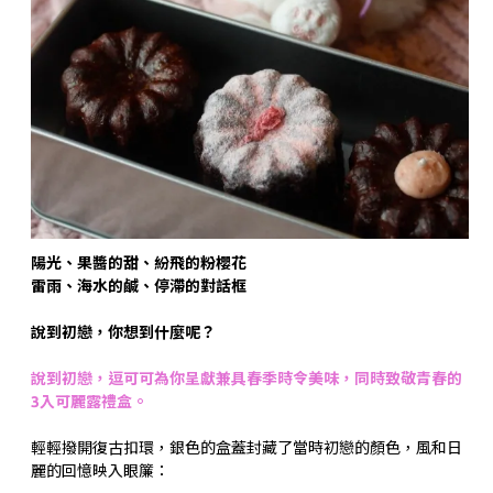
陽光、果醬的甜、紛飛的粉櫻花
雷雨、海水的鹹、停滯的對話框
說到初戀，你想到什麼呢？
說到初戀，逗可可為你呈獻兼具春季時令美味，同時致敬青春的
3入可麗露禮盒。
輕輕撥開復古扣環，銀色的盒蓋封藏了當時初戀的顏色，風和日
麗的回憶映入眼簾：