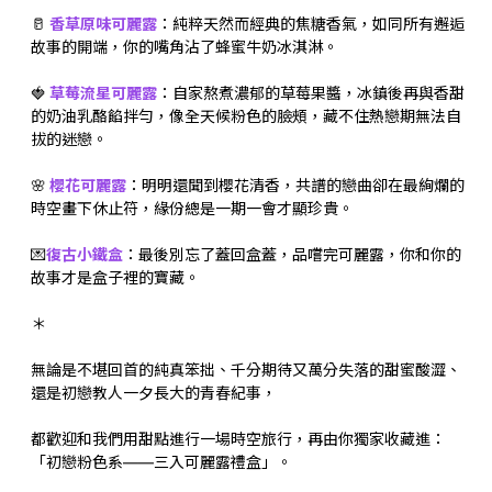
🥛
香草原味可麗露
：純粹天然而經典的焦糖香氣，如同所有邂逅
故事的開端，你的嘴角沾了蜂蜜牛奶冰淇淋。
🍓
草莓流星可麗露
：自家熬煮濃郁的草莓果醬，冰鎮後再與香甜
的奶油乳酪餡拌勻，像全天候粉色的臉頰，藏不住熱戀期無法自
拔的迷戀。
🌸
櫻花可麗露
：明明還聞到櫻花清香，共譜的戀曲卻在最絢爛的
時空畫下休止符，緣份總是一期一會才顯珍貴。
💌
復古小鐵盒
：最後別忘了蓋回盒蓋，品嚐完可麗露，你和你的
故事才是盒子裡的寶藏。
＊
無論是不堪回首的純真笨拙、千分期待又萬分失落的甜蜜酸澀、
還是初戀教人一夕長大的青春紀事，
都歡迎和我們用甜點進行一場時空旅行，再由你獨家收藏進：
「初戀粉色系——三入可麗露禮盒」。