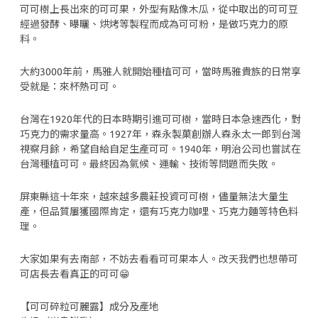
可可樹上長出來的可可果，外型有點像木瓜，從中取出的可可豆
經過發酵、曝曬、烘烤等製程而成為可可粉，是做巧克力的原
料。
大約3000年前，馬雅人就開始種植可可，當時馬雅貴族的日常享
受就是：來杯熱可可。
台灣在1920年代的日本時期引進可可樹，當時日本急速西化，對
巧克力的需求量高。1927年，森永製菓創辦人森永太一郎到台灣
視察月餘，希望自給自足生產可可。1940年，明治公司也嘗試在
台灣種植可可。最終因為氣候、運輸、技術等問題而失敗。
屏東縣這十年來，越來越多農莊投資可可樹，儘量無法大量生
產，但品質屢獲國際肯定，還有巧克力咖哩、巧克力麵等特色料
理。
大家如果有去南部，不妨去看看可可果本人。改天我們也想帶可
可店長去看真正的可可😁
【可可碎粒可麗露】成分及產地