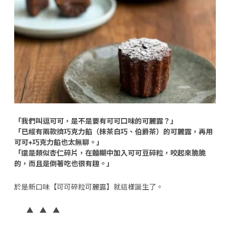
「我們叫逗可可，是不是要有可可口味的可麗露？」
「已經有兩款擠巧克力餡（抹茶白巧、伯爵茶）的可麗露，再用
可可+巧克力餡也太無聊。」
「還是類似杏仁碎片，在麵糊中加入可可豆碎粒，咬起來脆脆
的，而且是倒著吃也很有趣。」
於是新口味【可可碎粒可麗露】就這樣誕生了。
▲ ▲ ▲