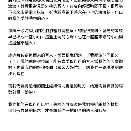
店內提供內用的客人自由使用插座，並鼓勵客人樂捐零錢助糧給
浪浪。其實更常見是外帶的客人，在店內停留時間不長，很可能
下次來店是很久以後，卻也願意留下善念在小小的浪浪箱，付出
同樣的愛護動物的心。
每隔一段時間我們將浪浪箱打開整理，總是很驚訝，發光的零錢
早已堆成一座小山，這些正向的心聲，也在一座座零錢的小山間
迴盪越來越大。
謝謝每位遠道而來的客人，當面跟我們說：「我關注你們很久
了。」我們總是很榮幸，能有喜愛逗可可的客人當我們的忠實觀
眾、也當我們的堅強後盾（當客人好忙），讓我們一路穩穩的邁
步到現在。
而我們要將這樣的關注繼續傳向更遠的地方，給更需要資源的弱
勢群體、動物。
我們相信在逗可可店裡，美味的可麗露是我們拉近距離的橋樑，
而無形共通的信念，才是讓我們一拍即合的語言和默契。