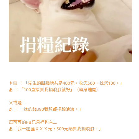
👩🏻 ：「先生的甜點總共是400元，收您500，找您100。」
🫂 ：「100直接幫我捐浪浪就好」（轉身離開）
又或是....
🫂 ：「找的錢380我想都捐給浪浪。」
逗可可的FB訊息裡也有....
🫂「我一起匯ＸＸＸ元，500元請幫我捐浪浪。」