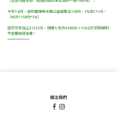
（含店內遺失物：超過四個月未認領的一張1000元）；
今年7-8月，迷你露咖啡冰磚公益組售出158份，5%為711元。
（90元*158份*5%）
逗可可另加上$1253元，捐贈七包共4200元＝126公斤的狗飼料
予宜蘭浪孩協會。
——————
關注我們

