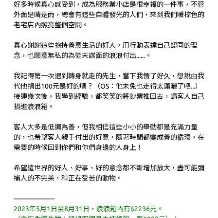
好多時候真心感受到，成為服務業小店是很幸福的一件事，不管
外面是晴是雨，總會有這些自體發光的人們，來到我們暖棕色的
老宅店內照亮整個空間。
真心謝謝這些抱持善意生活的好人，用行動表達自己認同的理
念，也願意無私的為從未謀面的浪浪付出......。
我記得第一次遇到轉身就走的先生，當下我愣了好久，想說由我
代他捐出100元是好的嗎？（OS：他未免也走得太瀟灑了吧...）
接連幾次後，我學到經驗，都笑笑的將鈔票推回去，請客人自己
捐進浪浪箱。
客人大多是低調為善，但我相信這些小小的舉動都是充滿力量
的，也希望客人親手付出的好意，隨著時間都變成善的循環，在
需要的時候回到你們和你們身邊的人身上！
希望這世界的好人、好事、好的意念都不斷增加放大，盡可能彌
補人的不完美，和正在受苦的動物。
——————
2023年5月1日至8月31日，浪浪箱內有$2236元。