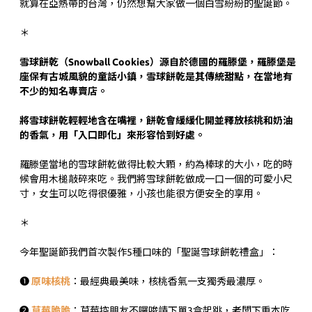
就算在亞熱帶的台灣，仍然想幫大家做一個白雪紛紛的聖誕節。
＊
雪球餅乾（Snowball Cookies）源自於德國的羅滕堡，羅滕堡是
座保有古城風貌的童話小鎮，雪球餅乾是其傳統甜點，在當地有
不少的知名專賣店。
將雪球餅乾輕輕地含在嘴裡，餅乾會緩緩化開並釋放核桃和奶油
的香氣，用「入口即化」來形容恰到好處。
羅滕堡當地的雪球餅乾做得比較大顆，約為棒球的大小，吃的時
候會用木槌敲碎來吃。我們將雪球餅乾做成一口一個的可愛小尺
寸，女生可以吃得很優雅，小孩也能很方便安全的享用。
＊
今年聖誕節我們首次製作5種口味的「聖誕雪球餅乾禮盒」：
❶
原味核桃
：最經典最美味，核桃香氣一支獨秀最濃厚。
❷
草莓脆脆
：草莓控朋友不囉唆請下單3盒起跳，老闆下重本吃