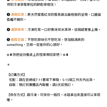
得到冷凍草莓果粒的餅乾哪裡找！
❸
清爽紅茶
：將天然蜜香紅茶的香氣做出最極致的呈現，口齒留
香離不開你。
❹
濃厚抹茶
：冷凍吃第一口好像抹茶冰淇淋，這個感覺會上癮。
❺
香醇芝麻
：不想吃原味也不想吃茶，想加點清爽的
something，芝麻一定是你的心頭好。
❄️🌲快把這份餐桌上的雪景帶回家吧！❄️🌲
＊
【訂購方式】
宅配：請在官網或7-11賣場下單哦，5-15個工作天內出貨。
自取：預訂到實體店內取餐，請3天前預訂。
【保存方式】請冷凍，可保存一個月。冰箱拿出來直接可以享用
喔。