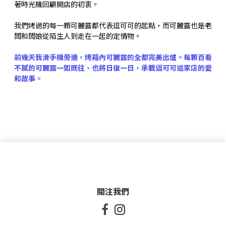
著時光機回顧開店的初衷。
我們烤過的每一顆可麗露都代表逗可可的起點，而可麗露也是老
闆和闆娘從陌生人到走在一起的定情物。
前幾天我滑手機旁邊，烤箱內可麗露的全都完美出爐。每顆百看
不膩的可麗露一如既往、也將日復一日，承載逗可可這家店的愛
和故事。
關注我們

