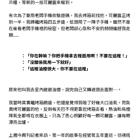
示櫃，等新的一批可麗露來報到。
有次為了要用老闆手機收驗證碼，我去烤箱前找他。可麗露正烤
到一半，我蹲離烤箱四五步遠，低頭用了一陣子手機。雖然不是
在偷看老闆手機裡的秘密，但老闆卻心急和不安的頻頻催趕我走
開......
：「你在幹嘛？你把手機拿去裡面用啊！不要在這裡！」
：「沒關係我用一下就好」
：「這裡油煙很大，你不要在這裡」
原來他叫我去室內避避油煙，說完自己又轉過頭去面對⋯。
我當時其實離烤箱頗遠，他還是覺得我吸了好幾大口油氣。而負
責烤可麗露的他，反倒每天巴不得更靠近烤箱去看，熱油和烏煙
障氣全都噴在衣服上，只為了悉心照顧好每一顆可麗露，讓每顆
漂亮出爐。
上週今周刊記者來訪，第一年的故事在經營第五年重述，彷彿搭