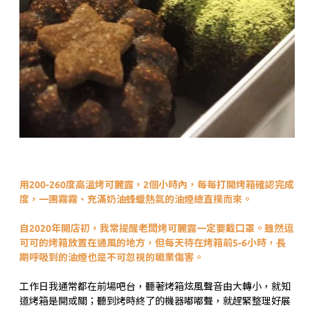
用200-260度高溫烤可麗露，2個小時內，每每打開烤箱確認完成
度，一團霧霧、充滿奶油蜂蠟熱氣的油煙總直撲而來。
自2020年開店初，我常提醒老闆烤可麗露一定要戴口罩。雖然逗
可可的烤箱放置在通風的地方，但每天待在烤箱前5-6小時，長
期呼吸到的油煙也是不可忽視的職業傷害。
工作日我通常都在前場吧台，聽著烤箱炫風聲音由大轉小，就知
道烤箱是開或關；聽到烤時終了的機器嘟嘟聲，就趕緊整理好展