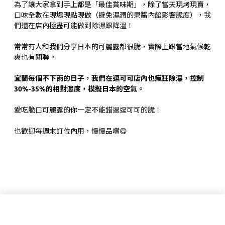
為了讓大家拿到手上都是「最佳賞味期」，除了當天現烤現賣，
口味全數在現場現點現做（避免濕潤的果醬內餡影響脆度），我
們還在店內極盡可能做到除濕跟降溫！
常常有人和我們分享日本的可麗露都很脆，實際上跟當地氣候乾
爽也有關聯。
宜蘭每個不下雨的日子，我們在逗可可店內也瘋狂除濕，控制
30%-35%的相對濕度，模擬日本的空氣。
愛吃脆口可麗露的你一定不能錯過逗可可的脆！
也歡迎每週末訂位內用，慢慢品嚐😋