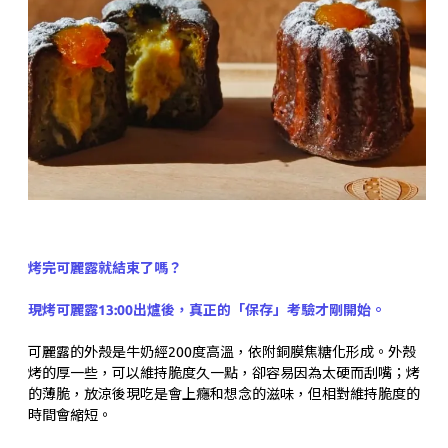
烤完可麗露就結束了嗎？
現烤可麗露13:00出爐後，真正的「保存」考驗才剛開始。
可麗露的外殼是牛奶經200度高溫，依附銅膜焦糖化形成。外殼
烤的厚一些，可以維持脆度久一點，卻容易因為太硬而刮嘴；烤
的薄脆，放涼後現吃是會上癮和想念的滋味，但相對維持脆度的
時間會縮短。