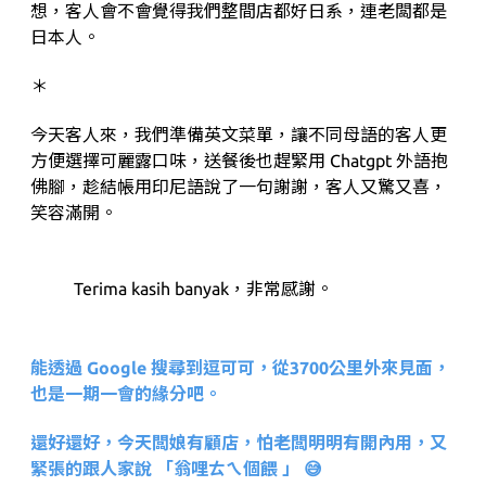
想，客人會不會覺得我們整間店都好日系，連老闆都是
日本人。
＊
今天客人來，我們準備英文菜單，讓不同母語的客人更
方便選擇可麗露口味，送餐後也趕緊用 Chatgpt 外語抱
佛腳，趁結帳用印尼語說了一句謝謝，客人又驚又喜，
笑容滿開。
Terima kasih banyak，非常感謝。
能透過 Google 搜尋到逗可可，從3700公里外來見面，
也是一期一會的緣分吧。
還好還好，今天闆娘有顧店，怕老闆明明有開內用，又
緊張的跟人家說 「翁哩ㄊㄟ個餵 」 😅