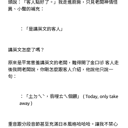
頭說：「客人點好了。」我走進廚房，只見老闆神情怪
異、小聲的補充：
：「是講英文的客人」
講英文怎麼了嗎？
原來是平常害羞講英文的老闆，難得開了金口🤣 客人走
後我問老闆說，你剛怎麼跟客人介紹，他說他只說一
句：
：「土ㄉㄟˋ，翁哩ㄊㄟ個餵」 ( Today, only take
away )
重音跟分段音節甚至充滿日本風格哈哈哈。讓我不禁心