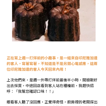
正在寫上週一打烊前的小趣事，是一組來自印尼雅加達
的客人。寫著寫著，不知道是不是另類心電感應，這兩
位印尼雅加達的客人今天回來內用！
上次他們來，是週一外帶打烊前最後半小時，闆娘剛好
出去採買，中途回店看到客人站在櫃檯前，我趕快招
呼：「我幫您確認口味！！」
眼看客人聽了沒回應，正覺得奇怪，廚房裡的老闆探出