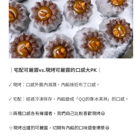
｜宅配可麗露vs.現烤可麗露的口感大PK｜
✓
現烤：口感外脆內濕潤，內餡接近布丁口感。
✓
宅配：經過冷凍保存，內餡變成「QQ的像冰淇淋」的口感。
☆
兩種口感各有擁護者，我們自己比較喜歡現烤😃
☆
現烤出爐的可麗露，切開有內餡的口味還會爆漿😆