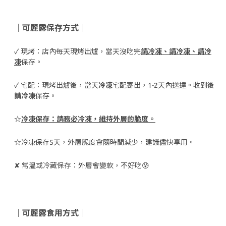
｜可麗露保存方式｜
✓
現烤：店內每天現烤出爐，當天沒吃完
請冷凍、請冷凍、請冷
凍
保存。
✓
宅配：現烤出爐後，當天
冷凍
宅配寄出，1-2天內送達。收到後
請冷凍
保存。
☆
冷凍
保存：請務必冷凍，維持外層的脆度。
☆
冷凍保存5天
，外層脆度會隨時間減少，建議儘快享用。
✘ 常溫或冷藏保存：外層會變軟，不好吃😰
｜可麗露食用方式｜