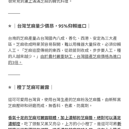
很常見到灑上滿滿芝麻的韓式料理。
———
⭐️ ｜台灣芝麻量少價昂，95%仰賴進口｜
台南的芝麻產量占台灣國內八成，善化、西港、安定為三大產
區。芝麻收成時果莢容易裂開，難以用機器大量採收，必須仰賴
人工。「芝麻這麼傳統的東西，從疏苗到收成，步步要人工，種
的人越來越少。」
由於農村嚴重缺工，台灣國產芝麻價格為進口
的3倍。
———
⭐️ ｜橙丁芝麻可麗露｜
逗可可愛用台灣貨，使用台灣生產的芝麻粉及芝麻醬，由新鮮黑
芝麻壓碎和研磨而成，無香料、色素、防腐劑。
香氣十足的芝麻可麗露糕體，加上濃郁的芝麻醬，絕對可以滿足
濃郁控
，吃了頭髮又黑又亮😛，上方的小小橙丁，是逗可可將
新