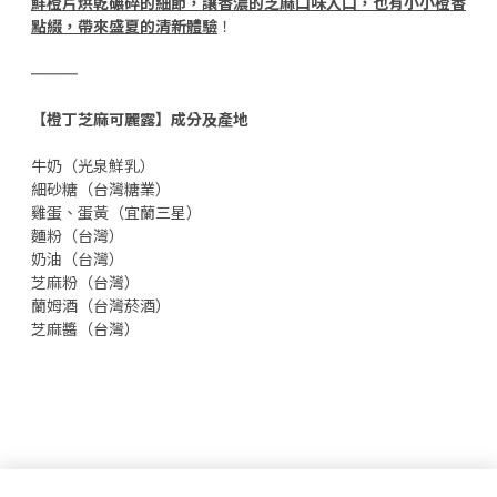
鮮橙片烘乾碾碎的細節，讓香濃的芝麻口味入口，也有小小橙香
點綴，帶來盛夏的清新體驗
！
———
【橙丁芝麻可麗露】成分及產地
牛奶（光泉鮮乳）
細砂糖（台灣糖業）
雞蛋、蛋黃（宜蘭三星）
麵粉（台灣）
奶油（台灣）
芝麻粉（台灣）
蘭姆酒（台灣菸酒）
芝麻醬（台灣）