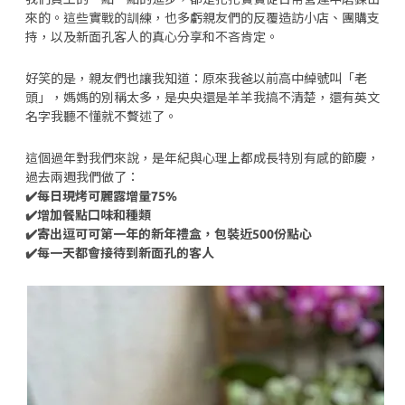
來的。這些實戰的訓練，也多虧親友們的反覆造訪小店、團購支
持，以及新面孔客人的真心分享和不吝肯定。
好笑的是，親友們也讓我知道：原來我爸以前高中綽號叫「老
頭」，媽媽的別稱太多，是央央還是羊羊我搞不清楚，還有英文
名字我聽不懂就不贅述了。
這個過年對我們來說，是年紀與心理上都成長特別有感的節慶，
過去兩週我們做了：
✔️每日現烤可麗露增量75%
✔️增加餐點口味和種類
✔️寄出逗可可第一年的新年禮盒，包裝近500份點心
✔️每一天都會接待到新面孔的客人