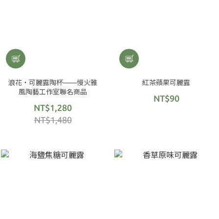
浪花・可麗露陶杯——慢火雅
紅茶蘋果可麗露
風陶藝工作室聯名商品
NT$90
NT$1,280
NT$1,480