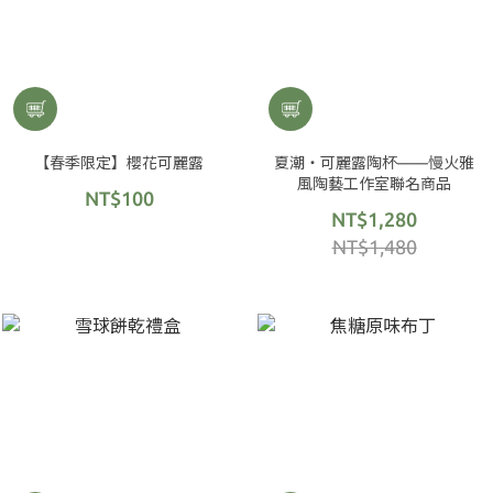
【春季限定】櫻花可麗露
夏潮・可麗露陶杯——慢火雅
風陶藝工作室聯名商品
NT$100
NT$1,280
NT$1,480