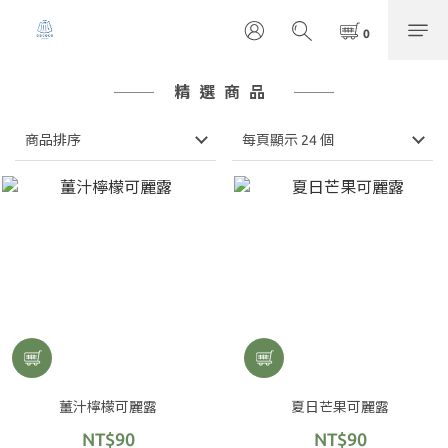
精選商品
商品排序
每頁顯示 24 個
薑汁檸檬可麗露
夏日芒果可麗露
NT$90
NT$90