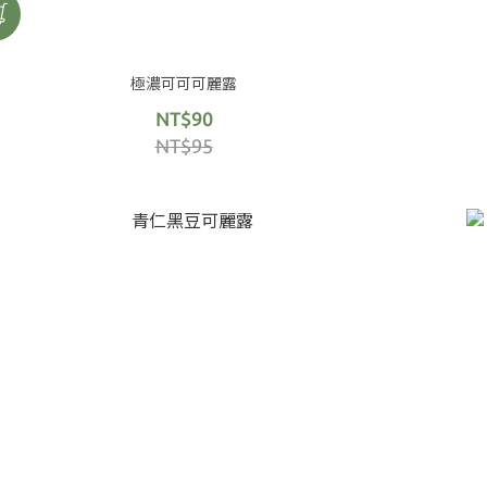
極濃可可可麗露
NT$90
NT$95