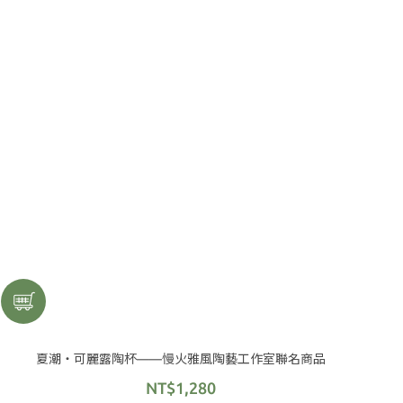
夏潮・可麗露陶杯——慢火雅風陶藝工作室聯名商品
NT$1,280