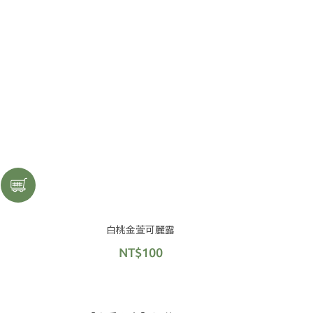
白桃金萱可麗露
NT$100