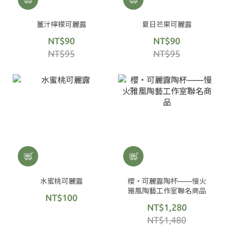
薑汁檸檬可麗露
夏日芒果可麗露
NT$90
NT$90
NT$95
NT$95
水蜜桃可麗露
櫻・可麗露陶杯——慢火
雅風陶藝工作室聯名商品
NT$100
NT$1,280
NT$1,480