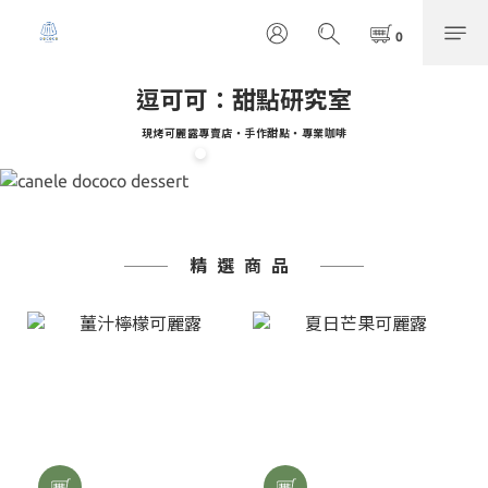
逗可可：甜點研究室
現烤可麗露專賣店・手作甜點・專業咖啡
精選商品