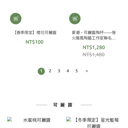
【春季限定】櫻花可麗露
夏潮・可麗露陶杯——慢
火雅風陶藝工作室聯名商
NT$100
品
NT$1,280
NT$1,480
1
2
3
4
5
»
可麗露