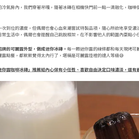
的冷氣房內，我們穿著吊嘎，隨著冰磚在相機快門前一點一滴融化，咖啡
一次到位的濃度，但偶爾也會心血來潮嘗試特製品項，隨心所欲地享受濃
日常生活中，偶爾也會提醒自己跳脫框架，在不影響他人的範圍內耍點小
招牌的可麗露外型，做成迷你冰磚。
每一顆迷你露的線條都和每天現烤可
麗露點餐，都默默覺得太內行了，堪稱是可麗露控裡的達人等級😅
迷你露咖啡冰磚」推薦給內心保有小任性、喜歡自由決定口味濃淡，還有