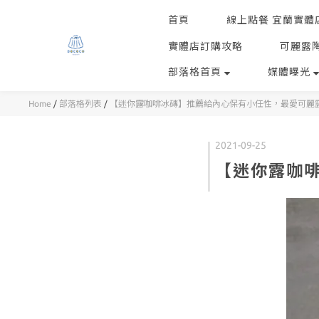
首頁
線上點餐 宜蘭實體
實體店訂購攻略
可麗露
部落格首頁
媒體曝光
Home
/
部落格列表
/
【迷你露咖啡冰磚】推薦給內心保有小任性，最愛可麗
2021-09-25
【迷你露咖