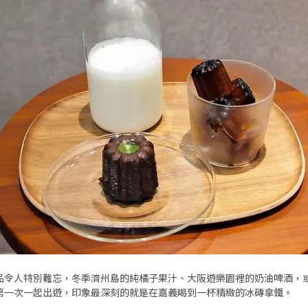
品令人特別難忘，冬季濟州島的純橘子果汁、大阪遊樂園裡的奶油啤酒，
第一次一起出遊，印象最深刻的就是在嘉義喝到一杯精緻的冰磚拿鐵。