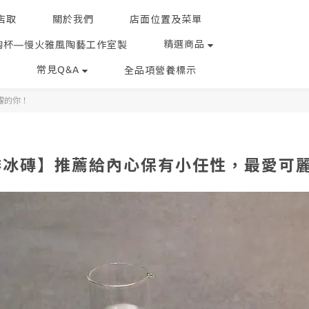
店取
關於我們
店面位置及菜單
精選商品
陶杯—慢火雅風陶藝工作室製
常見Q&A
全品項營養標示
露的你！
啡冰磚】推薦給內心保有小任性，最愛可