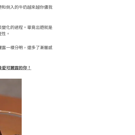
便和倒入的牛奶越來越你儂我
淡變化的過程。畢竟出遊就是
任性。
麗露一樣分明，還多了漸層感
最愛可麗露的你！