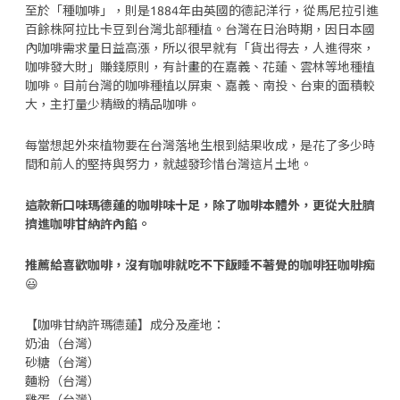
至於「種咖啡」，則是1884年由英國的德記洋行，從馬尼拉引進
百餘株阿拉比卡豆到台灣北部種植。台灣在日治時期，因日本國
內咖啡需求量日益高漲，所以很早就有「貨出得去，人進得來，
咖啡發大財」賺錢原則，有計畫的在嘉義、花蓮、雲林等地種植
咖啡。目前台灣的咖啡種植以屏東、嘉義、南投、台東的面積較
大，主打量少精緻的精品咖啡。
每當想起外來植物要在台灣落地生根到結果收成，是花了多少時
間和前人的堅持與努力，就越發珍惜台灣這片土地。
這款新口味瑪德蓮的咖啡味十足，除了咖啡本體外，更從大肚臍
擠進咖啡甘納許內餡。
推薦給喜歡咖啡，沒有咖啡就吃不下飯睡不著覺的咖啡狂咖啡痴
😃
【咖啡甘納許瑪德蓮】成分及產地
：
奶油（台灣）
砂糖（台灣）
麵粉（台灣）