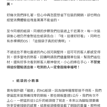
美。
好幾次我們掙扎著，但心中再怎麼想省下包裝的開銷，卻也明白
經營消費體驗這塊是萬萬不能省的。
至今同樣的紙袋、同樣的步驟我們包裝過上千近萬次，每一次裝
袋後心裡仍然會對這些紙袋告白：「哇，這樣好好看」，同時也
有赤裸裸的OS：「這個袋子真的好貴啊」。
不過這些不曾吐露過的內心拔河與堅持，逗可可的客人都感受得
到。很多當地的熟客，回購時請我們儘量簡單包裝，幫我們省包
材。還有好多次看到新客人眼神發光，小心的捧在手心，
不禁覺
得這份甜點送出後，吃到的人一定會超級幸福吧！
紙袋的小軼事
曾有個外觀「破皮」的NG紙袋，因為咖啡薩摩耶捨不得丟，我們
便留起來裝預備找零的銅板。那些銅板重達5公斤，我們有次不
上心，一把猛抓這5公斤的紙袋提了就走，本來以為腳趾頭要痛
快享受被錢砸的感覺，結果紙袋穩穩裝載了銅版的重量。那時候