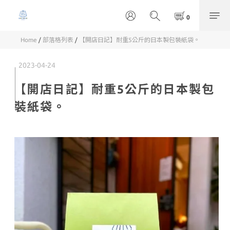
Home
/
部落格列表
/
【開店日記】耐重5公斤的日本製包裝紙袋。
2023-04-24
【開店日記】耐重5公斤的日本製包
裝紙袋。