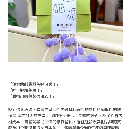
「你們的紙袋顏色好可愛！」
「哇，好精美喔！」
「看得出來包裝很用心！」
說到這個紙袋，其實它是我們店最具代表性的感性勝過理性的選
擇😂 開店到現在三年，我們多次優化了包裝的方式。為了節省包
材成本，曾嘗試尋找平價的紙袋替代，但往往發現其他品牌的質
感及用色都沒有這家
日本製、一個要價近5元的牛皮紙袋那麼精