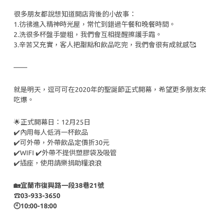
很多朋友都說想知道開店背後的小故事：
1.彷彿進入精神時光屋，常忙到錯過午餐和晚餐時間。
2.洗很多杯盤手變粗，我們會互相提醒擦護手霜。
3.辛苦又充實，客人把甜點和飲品吃完，我們會很有成就感🥰
——
就是明天，逗可可在2020年的聖誕節正式開幕，希望更多朋友來
吃爆。
🌟正式開幕日：12月25日
✔️內用每人低消一杯飲品
✔️可外帶，外帶飲品定價折30元
✔️WIFI ✔️外帶不提供塑膠袋及吸管
✔️插座，使用請樂捐助糧浪浪
🏡宜蘭市復興路一段38巷21號
☎️03-933-3650
🕙10:00-18:00