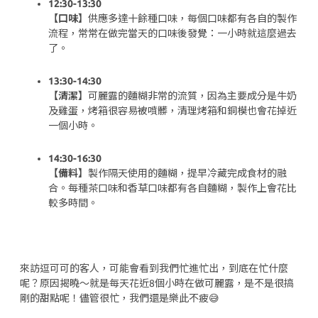
12:30-13:30
【口味】
供應多達十餘種口味，每個口味都有各自的製作
流程，常常在做完當天的口味後發覺：一小時就這麼過去
了。
13:30-14:30
【清潔】
可麗露的麵糊非常的流質，因為主要成分是牛奶
及雞蛋，烤箱很容易被噴髒，清理烤箱和銅模也會花掉近
一個小時。
14:30-16:30
【備料】
製作隔天使用的麵糊，提早冷藏完成食材的融
合。每種茶口味和香草口味都有各自麵糊，製作上會花比
較多時間。
來訪逗可可的客人，可能會看到我們忙進忙出，到底在忙什麼
呢？原因揭曉～就是每天花近8個小時在做可麗露，是不是很搞
剛的甜點呢！儘管很忙，我們還是樂此不疲😅