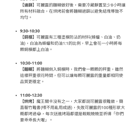
【過篩】
可麗露的麵糊做好後，需要冷藏靜置至少8小時讓
所有材料融合，在烘烤前會將麵糊過篩以避免結塊導致不
均勻。
9:30-10:30
【銅模】
可麗露有三種塗模防沾的材料(蜂蠟、白油、奶
油)，白油為蜂蠟和奶油1:1的比例，早上會花一小時將每
顆銅模都上白油。
10:30-11:00
【麵糊】
將麵糊倒入銅模時，我們會一顆顆的秤重，雖然
這樣秤重很花時間，但可以讓每顆可麗露的重量都相同使
品質更穩定。
11:00-12:30
【烘烤】
魔王關卡沒有之一，大家都說可麗露很難做，簡
直罄竹難書(喂不用亂用成語)，失敗可麗露的100種形狀大
概都烤過😂，每次送進烤箱都還是戰戰兢兢並祈禱「你們
要乖乖長大喔」。