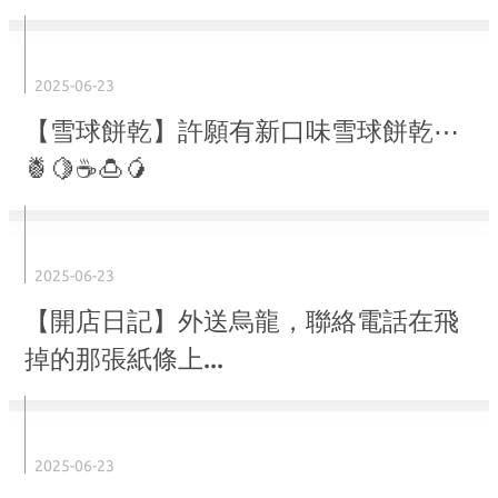
2025-06-23
【雪球餅乾】許願有新口味雪球餅乾⋯
🍍🍋☕️🍮🥭
2025-06-23
【開店日記】外送烏龍，聯絡電話在飛
掉的那張紙條上...
2025-06-23