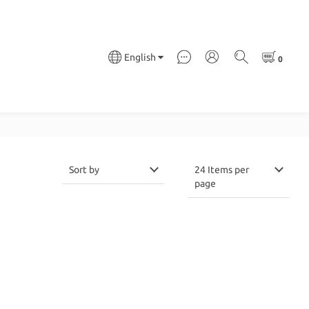
English
Sort by
24 Items per
page