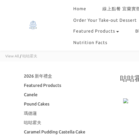
Home
線上點餐 宜蘭實
Order Your Take-out Dessert
Featured Products
B
Nutrition Facts
View All
/
咕咕霍夫
2026 新年禮盒
咕咕
Featured Products
Canele
Pound Cakes
瑪德蓮
咕咕霍夫
Caramel Pudding Castella Cake