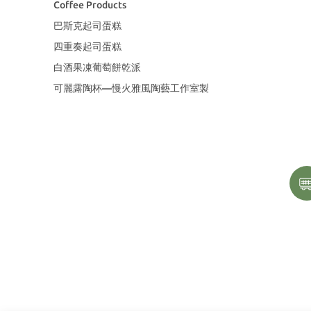
Coffee Products
巴斯克起司蛋糕
四重奏起司蛋糕
白酒果凍葡萄餅乾派
可麗露陶杯—慢火雅風陶藝工作室製