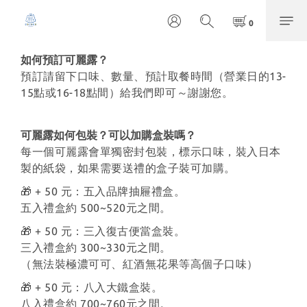
如何預訂可麗露？
預訂請留下口味、數量、預計取餐時間（營業日的13-
15點或16-18點間）給我們即可～謝謝您。
可麗露如何包裝？可以加購盒裝嗎？
每一個可麗露會單獨密封包裝，標示口味，裝入日本
製的紙袋，如果需要送禮的盒子裝可加購。
🎁 + 50 元：五入品牌抽屜禮盒。
五入禮盒約 500~520元之間。
🎁 + 50 元：三入復古便當盒裝。
三入禮盒約 300~330元之間。
（無法裝極濃可可、紅酒無花果等高個子口味）
🎁 + 50 元：八入大鐵盒裝。
八入禮盒約 700~760元之間。