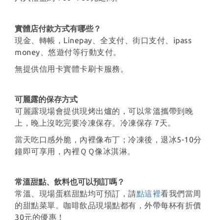
實體店付款方式有哪些？
現金、轉帳，Linepay、全支付、街口支付、ipass
money、悠遊付等行動支付。
無提供信用卡實體卡刷卡服務。
可麗露的保存方式
可麗露現場會提供現烤出爐的，可以常溫攜帶到晚
上，晚上沒吃完要冷凍保存。冷凍保存 7天。
當天吃口感外脆，內裡像布丁；冷凍後，退冰5-10分
鐘即可享用，內裡ＱＱ像冰淇淋。
常溫甜點、飲料也可以預訂嗎？
常溫、現場蛋糕甜點均可預訂，請
點這裡
看我們當周
的甜點菜單。咖啡飲品現場點都有，外帶每杯有折價
30元的優惠！