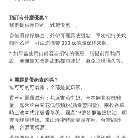
預訂有什麼優惠？
我們提供長期的「減塑優惠」。
自備環保保鮮盒，外帶可麗露或甜點，單次招待美式
咖啡乙杯，可由您攜帶 300 cc的環保杯來裝。
* 如果需使用自備容器招待的優惠，請提前跟我們
說。若無告知會將甜點都包裝好，避免您現場久等。
可麗露是蛋奶素的嗎？
逗可可的可麗露，全部是蛋奶素。
香草可麗露成分：花蓮吉蒸牛奶、草本飼養有機雞
蛋、嘉禾牌白菊花低筋麵粉(鼎泰豐同款)、南投香草
騎士波本式頂級香草莢、國產19號發酵無鹽奶油、明
豐養蜂場蜂蠟、東山蜂蜜特級龍眼花蜜、台糖細砂
糖、台酒蘭姆酒。
過敏源留意：含麩質、牛奶、蜂蜜、少量酒精。生產