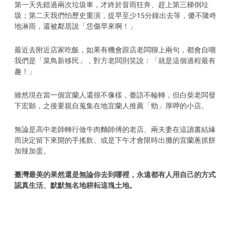
第一天先錯過兩次垃圾車，才終於冒雨狂奔、趕上第三梯倒垃
圾；第二天我們怕歷史重演，提早至少15分鐘出去等，傻不隆咚
地淋雨，還被鄰居說「恁傷早來啊！」
最近去附近店家吃飯，如果有機會跟店老闆聊上兩句，都會自嘲
我們是「菜鳥新移民」，對方老闆則笑說：「就是這個過程最有
趣！」
雖然現在當一個宜蘭人還很不像樣，臺語不輪轉，但白柴老闆發
下宏願，之後要親自蒐集在地宜蘭人推薦「勁」厚呷的小店。
無論是高中老師轉行做牛肉麵師傅的老店、兩夫妻在這讀書結緣
而決定留下來開的手搖飲、或是下午才會限時出攤的宜蘭蔥抓餅
加辣加蛋。
臺灣最美的果然還是無論你去到哪裡，永遠都有人用自己的方式
認真生活、默默無名地耕耘這塊土地。