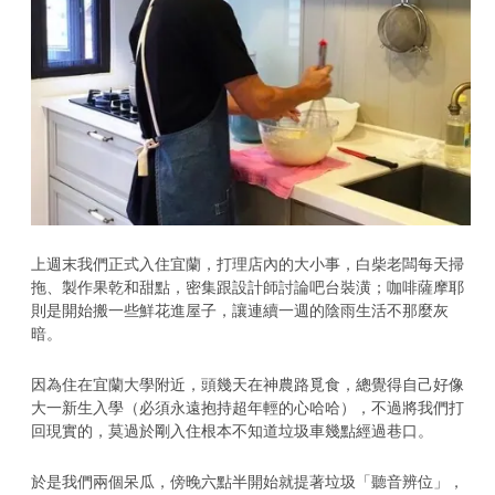
上週末我們正式入住宜蘭，打理店內的大小事，白柴老闆每天掃
拖、製作果乾和甜點，密集跟設計師討論吧台裝潢；咖啡薩摩耶
則是開始搬一些鮮花進屋子，讓連續一週的陰雨生活不那麼灰
暗。
因為住在宜蘭大學附近，頭幾天在神農路覓食，總覺得自己好像
大一新生入學（必須永遠抱持超年輕的心哈哈），不過將我們打
回現實的，莫過於剛入住根本不知道垃圾車幾點經過巷口。
於是我們兩個呆瓜，傍晚六點半開始就提著垃圾「聽音辨位」，