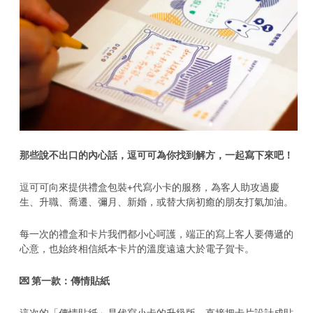
那些說不出口的內心話，逗可可為你找到解方，一起寫下來吧！
逗可可向來提供禮盒包裝+代寫小卡的服務，為客人助攻過慶
生、升職、喬遷、彌月、新婚，或替大病初癒的朋友打氣加油。
每一次的禮盒和卡片我們都小心呵護，端正的寫上客人要傳遞的
心意，也始終相信紙本卡片的溫度遠遠大於電子賀卡。
💌 第一款：傳情貼紙