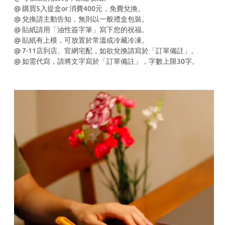
@ 購買5入提盒or 消費400元，免費兌換。
@ 兌換請主動告知，無則以一般禮盒包裝。
@ 貼紙請用「油性簽字筆」寫下您的祝福。
@ 貼紙有上模，可放置於常溫或冷藏冷凍。
@ 7-11店到店、官網宅配，如欲兌換請寫於「訂單備註」。
@ 如需代寫，請將文字寫於「訂單備註」，字數上限30字。