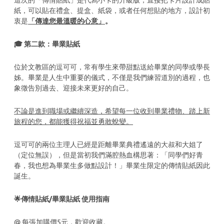
這次的「傳情貼紙」是代寫小卡的升級版，直接把卡片設計成貼
紙，可以貼在禮盒、提盒、紙袋，或者任何想貼的地方，設計初
衷是
「傳達您最溫暖的心意」
。
🎓 第二款：畢業貼紙
位於文教區的逗可可，常有學生來帶甜點送給畢業的同學或學長
姊。畢業是人生中重要的儀式，不僅是我們練習道別的過程，也
象徵告別過去、迎接未來更好的自己。
不論是進到職場或繼續深造，希望每一位收到畢業禮物、踏上新
旅程的您，都能獲得祝福並勇敢蛻變。
逗可可的兩位主理人已經是距離畢業典禮遙遠的大叔和大姐了
（定位無誤），但是當初我們滿腔熱血構思著：「同學們好青
春，我也想為畢業生多做點設計！」畢業生限定的傳情貼紙因此
誕生。
🌟傳情貼紙/畢業貼紙 使用指南
@ 每張加購價5元，歡迎收藏。