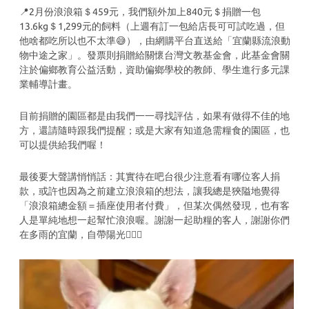
📍2月份浪浪箱＄459元，我們額外加上840元＄捐贈一包
13.6kg＄1,299元的飼料（上週有訂一包給店長可可試吃過，但
他啥都吃所以也不太準😅），由網購平台直送給「宜蘭縣流浪動
物中途之家」。發票則捐贈給關懷台灣文教基金會，此基金會關
注於偏鄉教育公益活動，資助偏鄉學校的教師、學生進行多元課
業輔導計畫。
目前捐贈的園區都是由我們一一尋找評估，如果有做得不佳的地
方，還請隨時跟我們提醒；或是大家有知道急需糧食的園區，也
可以提供給我們喔！
最後要大聲講悄悄話：其實待在吧台很少注意看有哪位客人捐
款，或許也因為之前建立浪浪箱的想法，讓我總是狹隘地覺得
「浪浪箱總金額＝插座使用者付費」，但某次偶然發現，也有客
人是單純地想一起幫忙浪浪喔。謝謝一起助糧的客人，謝謝你們
在多雨的宜蘭，自帶陽光🙇🏻‍♀️