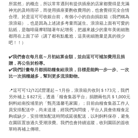
所當然」的概念，所以常常遇到有提供插座的店家都覺得是充滿
神光的及時雨🤣，而使用插座要酌收費用的，也會覺得完全合情
合理。於是逗可可收銀台前，有個小小的自由捐款箱（我們稱為
浪浪箱），也是因為上述諸多考量而誕生。浪浪箱上面有可愛的
貼紙，是咖啡薩摩耶隨著年紀增長，把越來越少的童年美術細胞
都用在上面了🤣（講了都有點尷尬，這美術細胞量是真的很少
吧！！）
✔️我們會在每月底～月初結算金額，並由逗可可補加費用且捐
贈，再公告於粉專。
✔️我們計畫每月都捐助糧食給浪浪，目標是能夠一步一步、一次
比一次捐糧越多，幫到更多流浪動物。
📍逗可可12/12試營運起～1月份，浪浪箱共收到＄173元，我們
另外補上＄827元，透過「糧食集器平台」捐贈兩包共＄1,000元
飼料給南投埔里的「甄亮溫馨毛家園」；目前由糧食集器工作人
員安排配送中，尚未送達，經我們詢問後，平台人員會依糧食足
夠或缺少，安排增加配送時間或延後配送，以利飼料保存，避免
在園區置放過久受潮浪費。我們也會持續追蹤，收到園區的簽收
單時再補上傳唷。