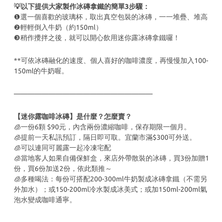
💡以下提供大家製作冰磚拿鐵的簡單3步驟：
❶選一個喜歡的玻璃杯，取出真空包裝的冰磚，一一堆疊、堆高
❷輕輕倒入牛奶（約150ml）
❸稍作攪拌之後，就可以開心飲用迷你露冰磚拿鐵囉！
**可依冰磚融化的速度、個人喜好的咖啡濃度，再慢慢加入100-
150ml的牛奶喔。
————————————————————
【迷你露咖啡冰磚】是什麼？怎麼賣？
🧊一份6顆 $90元，內含兩份濃縮咖啡，保存期限一個月。
🧊提前一天私訊預訂，隔日即可取。宜蘭市滿$300可外送。
🧊可以連同可麗露一起冷凍宅配
🧊當地客人如果自備保鮮盒，來店外帶散裝的冰磚，買3份加贈1
份，買6份加送2份，依此類推～
🧊多種喝法：每份可搭配200-300ml牛奶製成冰磚拿鐵（不需另
外加水）；或150-200ml冷水製成冰美式；或加150ml-200ml氣
泡水變成咖啡通寧。