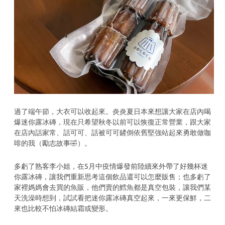
過了端午節，大衣可以收起來。炎炎夏日本來想讓大家在店內喝
爆迷你露冰磚，現在只希望秋冬以前可以恢復正常營業，跟大家
在店內話家常、話可可、話被可可鏟倒依舊堅強站起來勇敢做咖
啡的我（勵志故事🤣）。
多虧了熟客李小姐，在5月中疫情爆發前陸續來外帶了好幾杯迷
你露冰磚，讓我們重新思考這個飲品還可以怎麼販售；也多虧了
家裡媽媽會去買的魚販，他們賣的鱈魚都是真空包裝，讓我們某
天洗澡時想到，試試看把迷你露冰磚真空起來，一來更保鮮，二
來也比較不怕冰磚結霜或變形。