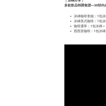
｜
加碼分享
｜
多款飲品特調食譜—30秒內
冰磚咖啡拿鐵：1包冰磚
冰磚美式咖啡：1包冰磚＋
咖啡通寧：1包冰磚＋1
西西里咖啡：1包冰磚＋1