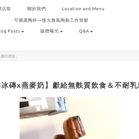
體店取
關於我們
Location and Menu
可麗露陶杯—慢火雅風陶藝工作室製
log Posts
媒體曝光
Q&A
乳糖的朋友。
啡冰磚x燕麥奶】獻給無麩質飲食＆不耐乳