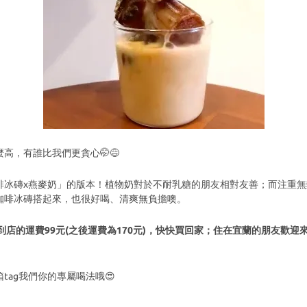
高，有誰比我們更貪心🤭😅
冰磚x燕麥奶」的版本！植物奶對於不耐乳糖的朋友相對友善；而注重無麩
咖啡冰磚搭起來，也很好喝、清爽無負擔噢。
凍店到店的運費99元(之後運費為170元)，快快買回家；住在宜蘭的朋友歡
。
tag我們你的專屬喝法哦😍