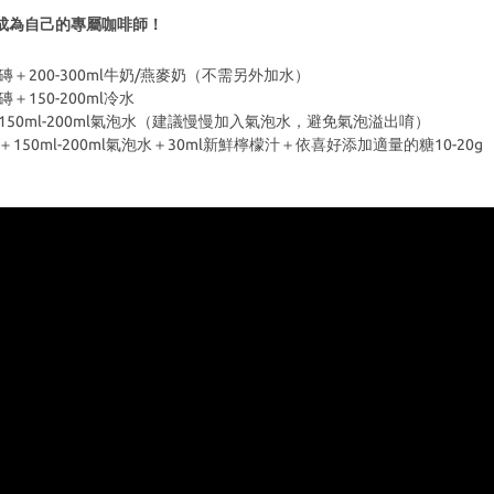
成為自己的專屬咖啡師！
＋200-300ml牛奶/燕麥奶（不需另外加水）
150-200ml冷水
50ml-200ml氣泡水（建議慢慢加入氣泡水，避免氣泡溢出唷）
50ml-200ml氣泡水＋30ml新鮮檸檬汁＋依喜好添加適量的糖10-20g