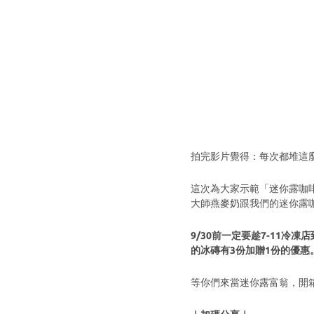
拍完影片覺得：每次都堆這麼
這次為大家示範「迷你露咖啡
大師燕麥奶跟我們的迷你露
9/30前一定要趁7-11冷
的冰磚有3份加贈1份的優惠
等你們來當迷你露富翁，開箱