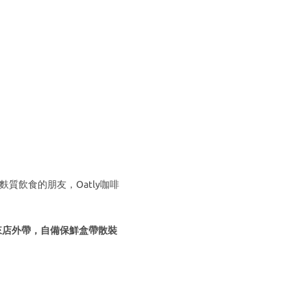
質飲食的朋友，Oatly咖啡
迎來店外帶，自備保鮮盒帶散裝