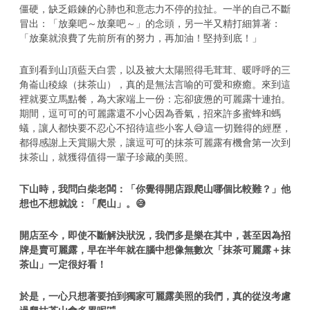
僵硬，缺乏鍛鍊的心肺也和意志力不停的拉扯。一半的自己不斷
冒出：「放棄吧～放棄吧～」的念頭，另一半又精打細算著：
「放棄就浪費了先前所有的努力，再加油！堅持到底！」
直到看到山頂藍天白雲，以及被大太陽照得毛茸茸、暖呼呼的三
角崙山稜線（抹茶山），真的是無法言喻的可愛和療癒。來到這
裡就要立馬點餐，為大家端上一份：忘卻疲憊的可麗露十連拍。
期間，逗可可的可麗露還不小心因為香氣，招來許多蜜蜂和螞
蟻，讓人都快要不忍心不招待這些小客人😅這一切難得的經歷，
都得感謝上天賞賜大景，讓逗可可的抹茶可麗露有機會第一次到
抹茶山，就獲得值得一輩子珍藏的美照。
下山時，我問白柴老闆：「你覺得開店跟爬山哪個比較難？」他
想也不想就說：「爬山」。😅
開店至今，即使不斷解決狀況，我們多是樂在其中，甚至因為招
牌是賣可麗露，早在半年就在腦中想像無數次「抹茶可麗露＋抹
茶山」一定很好看！
於是，一心只想著要拍到獨家可麗露美照的我們，真的從沒考慮