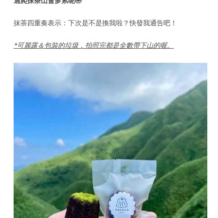
過爬抹茶山會多累呢🤣
抹茶四重奏表示：下次是不是換我啦？快發我通告吧！
*可麗露＆包裝的垃圾，拍照完都是全數帶下山的喔。