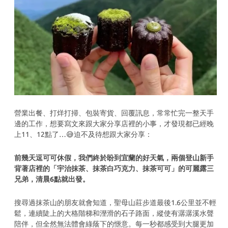
營業出餐、打烊打掃、包裝寄貨、回覆訊息，常常忙完一整天手
邊的工作，想要寫文來跟大家分享店裡的小事，才發現都已經晚
上11、12點了…😅迫不及待想跟大家分享：
前幾天逗可可休假，我們終於盼到宜蘭的好天氣，兩個登山新手
背著店裡的「宇治抹茶、抹茶白巧克力、抹茶可可」的可麗露三
兄弟，清晨6點就出發。
搜尋過抹茶山的朋友就會知道，聖母山莊步道最後1.6公里並不輕
鬆，連續陡上的大格階梯和溼滑的石子路面，縱使有潺潺溪水聲
陪伴，但全然無法體會綠蔭下的愜意。每一秒都感受到大腿更加