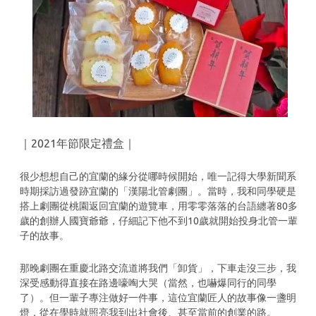
｜
2021年節限定禮盒
｜
很少想想自己的宜蘭的緣分從哪時候開始，唯一記得大學新聞系
時期採訪過發跡宜蘭的「漢陽北管劇團」。當時，我和同學硬是
搭上劇團從桃園返回宜蘭的遊覽車，用零零落落的台語纏著80多
歲的創辦人國寶爺爺，仔細記下他不到10歲就開始投身北管一輩
子的故事。
那晚劇團在重慶北路交流道將我們「卸貨」，下車走沒三步，我
深受感動得直接在路邊嚎啕大哭（當然，也嚇爆同行的同學
了）。但一輩子專注做好一件事，這位宜蘭匠人的故事像一盞明
燈，從在學時就照亮我到出社會後、甚至當前的創業的路。