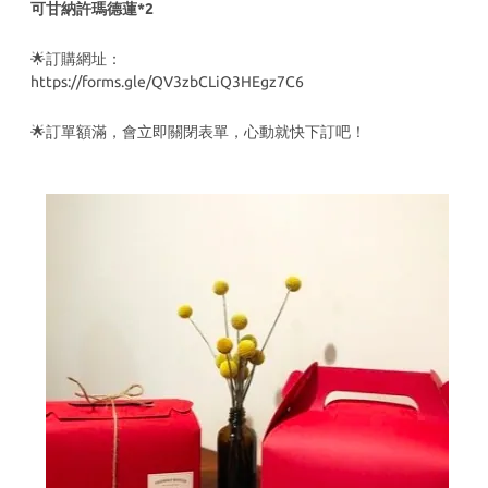
可甘納許瑪德蓮*2
🌟訂購網址：
https://forms.gle/QV3zbCLiQ3HEgz7C6
🌟訂單額滿，會立即關閉表單，心動就快下訂吧！