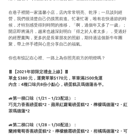
在巷子裡開一家溫馨小店，店內常常明亮、乾淨；一旦談到經
營，我們很清楚自己仍摸黑前進。忙著忙著，唯有在快過節的時
候，才特別感受得到時間的推移，「啊，過個年又多了一歲」；
開店即將滿月，越來也越深刻明白「得之於人者太多」，受過好
的經歷薰陶，更多的是長輩朋友的照顧，期待過這個新牛年團
聚，帶上伴手禮與心意分享自己的福氣。
你也有惦記在心裡、一路上為你照亮前方的明燈嗎？
🧧【2021年節限定禮盒上線】🧧
單盒 $380 元，運費單筆$170元，單筆滿2500免運
內含：4種口味共8份小點心，磅蛋糕及瑪德蓮各半。
🚙第一梯口味（1/21－1/23配送）：
巧克力香蕉磅蛋糕*2・蘋果紅蘿蔔磅蛋糕*2・檸檬瑪德蓮*2・紅
茶瑪德蓮*2
🚙第二梯口味（1/28－1/30配送）：
蘭姆葡萄香蕉磅蛋糕*2・檸檬糖霜磅蛋糕*2・柑橘瑪德蓮*2・可