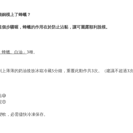
個銅模上了蜂蠟？
這個步驟喔，蜂蠟的作用在於防止沾黏，讓可麗露順利脫模。
、蜂蠟、白油」
3種。
刷上薄薄的奶油後放冰箱冷藏5分鐘，重覆此動作共3次。（建議不超過3
😅
😍
變軟，必需儘快冷凍保存。