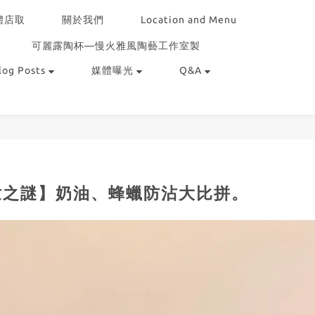
體店取
關於我們
Location and Menu
可麗露陶杯—慢火雅風陶藝工作室製
log Posts
媒體曝光
Q&A
世之謎】奶油、蜂蠟防沾大比拼。