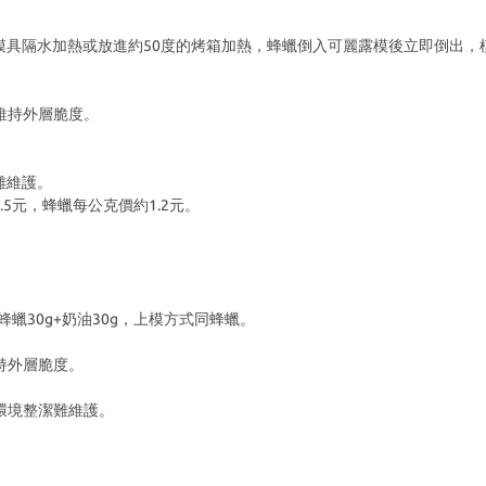
模具隔水加熱或放進約50度的烤箱加熱，蜂蠟倒入可麗露模後立即倒出，
維持外層脆度。
難維護。
5元，蜂蠟每公克價約1.2元。
蜂蠟30g+奶油30g，上模方式同蜂蠟。
持外層脆度。
環境整潔難維護。