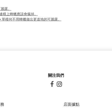
可麗露。
12連模上蜂蠟應該會瘋掉。
 ➜ 單模何不用蜂蠟做出更道地的可麗露。
關注我們


服務
店面據點