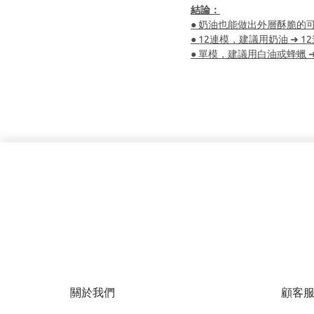
結論：
● 奶油也能做出外層酥脆的
● 12連模，建議用奶油 ➜ 
● 單模，建議用白油或蜂蠟
關於我們
顧客