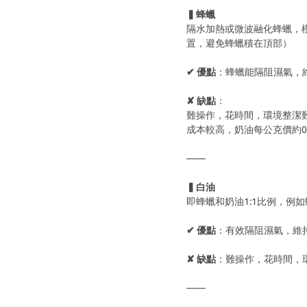
▍蜂蠟
隔水加熱或微波融化蜂蠟，
置，避免蜂蠟積在頂部）
✔ 優點
：蜂蠟能隔阻濕氣，
✘ 缺點
：
難操作，花時間，環境整潔
成本較高，奶油每公克價約0.
——
▍白油
即蜂蠟和奶油1:1比例，例如
✔ 優點
：有效隔阻濕氣，維
✘ 缺點
：難操作，花時間，
——