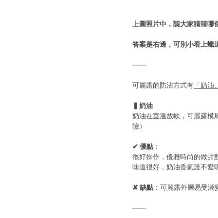
上圖照片中，請大家猜猜哪
答案是右邊，可別小看上蠟
——
可麗露的防沾方式有
「奶油
▍奶油
奶油在室溫放軟，可麗露模
險）
✔ 優點
：
很好操作，優雅時尚的做甜點
味道很好，奶油香氣誰不愛呢
✘ 缺點
：可麗露外層易受潮
——