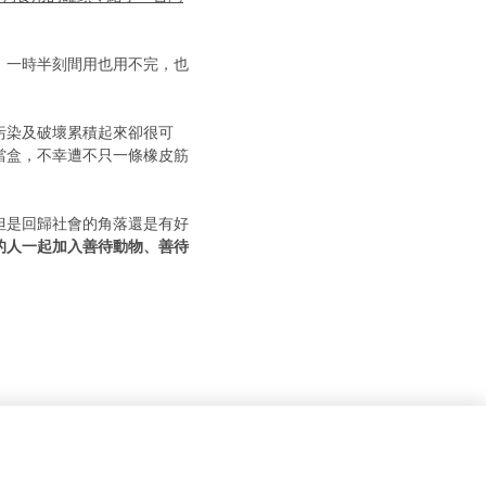
，一時半刻間用也用不完，也
污染及破壞累積起來卻很可
當盒，不幸遭不只一條橡皮筋
但是回歸社會的角落還是有好
的人一起加入善待動物、善待