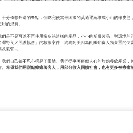
，十分倚賴外送的餐點，但吃完便當最困擾的莫過逐漸堆成小山的橡皮筋
使用的浪費。
我們是不是可以不再使用橡皮筋這樣的產品，小小的塑膠製品，對環境的
台灣野良犬照護協會」的救援案件，狗狗阿美因為飢餓翻食人類棄置的便
氣管...。
，我們自己都不忍心捂起了眼睛。我們從事著療癒人心的甜點餐飲產業，
方。
希望我們用甜點療癒著客人，用部分收入回饋社會，也有更多被療癒