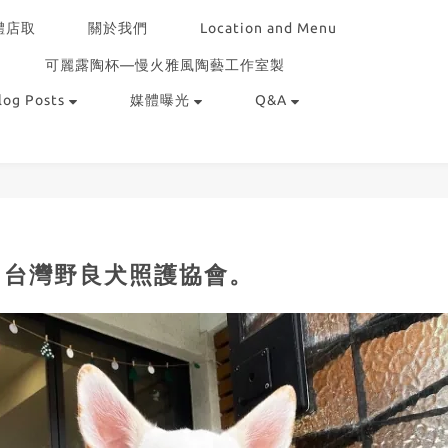
體店取
關於我們
Location and Menu
可麗露陶杯—慢火雅風陶藝工作室製
log Posts
媒體曝光
Q&A
】台灣野良犬照護協會。