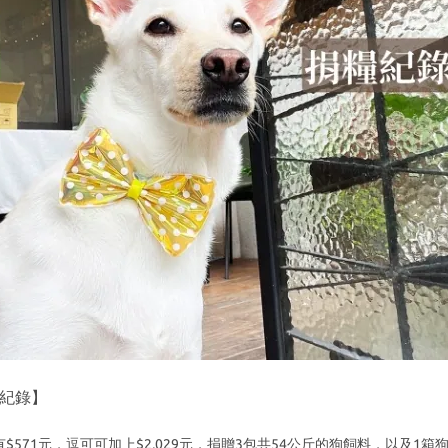
糧紀錄】
箱內有$571元，逗可可加上$2,029元，捐贈3包共54公斤的狗飼料，以及