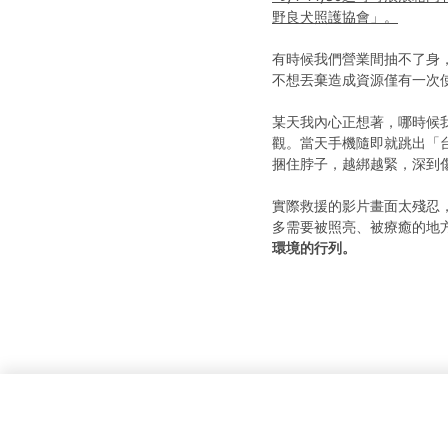
野良犬照護協會」。
有時候我們營業間抽不了身
不想丟棄造成資源僅有一次
某天我內心正想著，哪時候
觀。當天手機隨即就跳出「
捆住脖子，越綁越緊，深到傷及
實際救援的影片畫面太殘忍
多需要被照亮、被療癒的地
環境的行列。