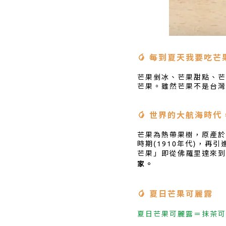
🥭 每到夏天我要吃芒
芒果剉冰、芒果甜點、芒
芒果。雖然芒果不是台灣
🥭 世界的大航海時
芒果為熱帶果樹，原產於
時期(1910年代)，再
芒果」即從佛羅里達來到
家。
🥭 夏日芒果可麗露
夏日芒果可麗露＝抹茶可