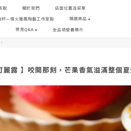
店取
關於我們
店面位置及菜單
精選商品
陶杯—慢火雅風陶藝工作室製
常見Q&A
全品項營養標示
天！
可麗露 】咬開那刻，芒果香氣溢滿整個夏