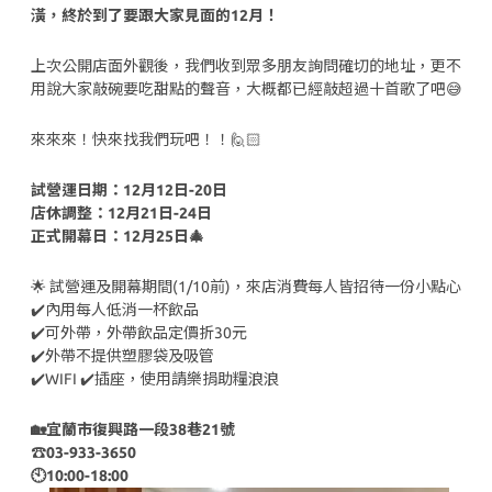
潢，終於到了要跟大家見面的12月！
上次公開店面外觀後，我們收到眾多朋友詢問確切的地址，更不
用說大家敲碗要吃甜點的聲音，大概都已經敲超過十首歌了吧😅
來來來！快來找我們玩吧！！🙋🏻‍
試營運日期：12月12日-20日
店休調整：12月21日-24日
正式開幕日：12月25日🎄
🌟 試營運及開幕期間(1/10前)，來店消費每人皆招待一份小點心
✔️內用每人低消一杯飲品
✔️可外帶，外帶飲品定價折30元
✔️外帶不提供塑膠袋及吸管
✔️WIFI ✔️插座，使用請樂捐助糧浪浪
🏡宜蘭市復興路一段38巷21號
☎️03-933-3650
🕙10:00-18:00