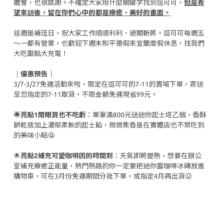
體會，也很感謝。不確定大家用什麼關鍵字找到逗可可，
但是希
望來訪後，留在你們心中的都是療癒、美好的畫面。
這週是補班日，祝大家工作順順利利、過關斬將。逗可可每週五
～一都有營業，也歡迎下週末和平連假來宜蘭度假休息，找我們
大吃甜點大充電！
｜優惠預告｜
3/7-3/27免運活動來啦，限定在逗可可的7-11的賣場下單，寄送
至您指定的7-11取貨，不限金額免運現省99元。
🌟亮點1閉眼買也不吃虧
：單筆滿800元送迷你起士塔乙個，香酥
餅乾底加上濃郁柔軟的起士餡，微微焦香是在實體店也不常吃到
的美味小點🤤
🌟
亮點2補充可愛咖啡因的時間到
：天氣即將變熱，想要在辦公
室補充療癒正能量，熟門熟路的你一定要把迷你露咖啡冰磚放進
購物車，可在3月份免運期間分批下單，或指定4月再出貨😛