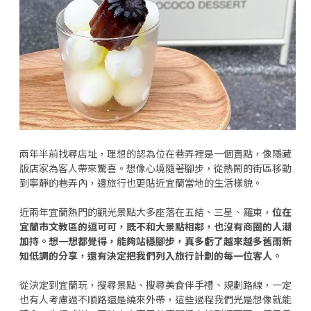
兩年半前找尋店址，理想的認為位在巷弄裡是一個賣點，像隱藏
版店家為客人帶來驚喜。想像心境隨著腳步，從熱鬧的街區移動
到寧靜的巷弄內，邊旅行也更貼近宜蘭當地的生活樣貌。
近兩年宜蘭熱門的觀光景點大多座落在五結、三星、羅東，
位在
宜蘭市文教區的逗可可，既不和大景點相鄰，也沒有商圈的人潮
加持。想一想都覺得，能夠站穩腳步，真多虧了越來越多舊雨新
知低調的分享，還有決定把我們列入旅行計劃的每一位客人。
從決定到宜蘭玩，搜尋景點、搜尋美食伴手禮、規劃路線，一定
也有人考慮過不順路還是繞來外帶，這些過程我們光是想像就能