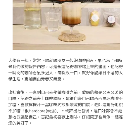
大學有一年，常常下課就跟朋友一起泡咖啡館☕️，早也忘了那時
候我們做的報告內容，可是永遠記得咖啡端上來的畫面，也記得
一瞬間的咖啡香氣多迷人。每啜飲一口，就好像能讓日不落的大
學生活，更加自由青春又無憂。
出社會後，一直到自己去學做咖啡之前，愛喝的都是又黑又苦的
口味，記得之前去上咖啡課時，還很自豪自己喝西西里冰咖啡不
加糖，喜歡檸檬汁＋黑咖啡純飲那酸澀的口感，老師還驚訝地說
不加糖「很Hardcore(硬派)」。或許出社會後，連口味都會不經
意地武裝起自己，忘記最初喜歡上咖啡，仔細聞那香氣像一縷輕
煙的美好了。