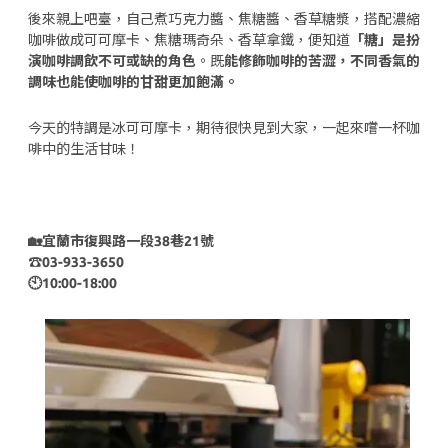
後來親上吧臺，自己煮巧克力醬、焦糖醬、香草糖漿，搭配濃縮
咖啡做成可可摩卡、焦糖瑪奇朵、香草拿鐵，便知道
「糖」是扮
演咖啡調飲不可或缺的角色
。既
能修飾咖啡的苦澀，不同香氣的
調味也能使咖啡的甘甜更加飽滿。
今天的特調是冰可可摩卡，
期待很快見到大家，一起來嚐一杯咖
啡中的生活甘味！
🏡宜蘭市復興路一段38巷21號
☎️03-933-3650
🕙10:00-18:00