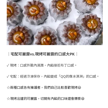
｜宅配可麗露vs.現烤可麗露的口感大PK｜
✓
現烤：口感外脆內濕潤，內餡接近布丁口感。
✓
宅配：經過冷凍保存，內餡變成「QQ的像冰淇淋」的口感。
☆
兩種口感各有擁護者，我們自己比較喜歡現烤😃
☆
現烤出爐的可麗露，切開有內餡的口味還會爆漿😆