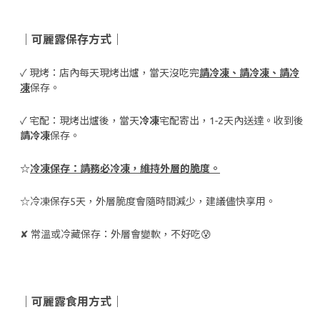
｜可麗露保存方式｜
✓
現烤：店內每天現烤出爐，當天沒吃完
請冷凍、請冷凍、請冷
凍
保存。
✓
宅配：現烤出爐後，當天
冷凍
宅配寄出，1-2天內送達。收到後
請冷凍
保存。
☆
冷凍
保存：請務必冷凍，維持外層的脆度。
☆
冷凍保存5天
，外層脆度會隨時間減少，建議儘快享用。
✘ 常溫或冷藏保存：外層會變軟，不好吃😰
｜可麗露食用方式｜