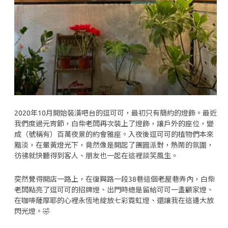
2020年10月開始裝潢吧台的逗可可，最初只有簡約的燈飾。最近
我們度過元宵節，白柴老闆再次裝上了燈飾，讓戶外的座位，變
成（號稱有）百萬夜景的約會雅座。入夜後逗可可的植物們本來
黯淡，在暈黃燈光下，竟然像是開起了團圓派對，熱鬧的氛圍，
彷彿就快聽得到客人、朋友也一起在這裡談笑風生。
突然覺得開店一路上，在復興路一段38巷這個老屋巷弄內，白柴
老闆點亮了逗可可的招牌燈、出門時總是留給可可一盞顧家燈、
在咖啡薩摩耶的心裡永恆地綻放七彩霓虹燈、還讓我在這邊大放
閃光燈。🤣