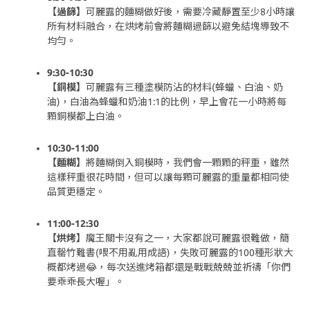
【過篩】
可麗露的麵糊做好後，需要冷藏靜置至少8小時讓
所有材料融合，在烘烤前會將麵糊過篩以避免結塊導致不
均勻。
9:30-10:30
【銅模】
可麗露有三種塗模防沾的材料(蜂蠟、白油、奶
油)，白油為蜂蠟和奶油1:1的比例，早上會花一小時將每
顆銅模都上白油。
10:30-11:00
【麵糊】
將麵糊倒入銅模時，我們會一顆顆的秤重，雖然
這樣秤重很花時間，但可以讓每顆可麗露的重量都相同使
品質更穩定。
11:00-12:30
【烘烤】
魔王關卡沒有之一，大家都說可麗露很難做，簡
直罄竹難書(喂不用亂用成語)，失敗可麗露的100種形狀大
概都烤過😂，每次送進烤箱都還是戰戰兢兢並祈禱「你們
要乖乖長大喔」。