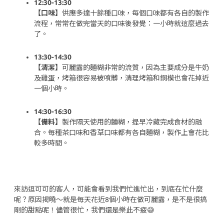
12:30-13:30
【口味】
供應多達十餘種口味，每個口味都有各自的製作
流程，常常在做完當天的口味後發覺：一小時就這麼過去
了。
13:30-14:30
【清潔】
可麗露的麵糊非常的流質，因為主要成分是牛奶
及雞蛋，烤箱很容易被噴髒，清理烤箱和銅模也會花掉近
一個小時。
14:30-16:30
【備料】
製作隔天使用的麵糊，提早冷藏完成食材的融
合。每種茶口味和香草口味都有各自麵糊，製作上會花比
較多時間。
來訪逗可可的客人，可能會看到我們忙進忙出，到底在忙什麼
呢？原因揭曉～就是每天花近8個小時在做可麗露，是不是很搞
剛的甜點呢！儘管很忙，我們還是樂此不疲😅