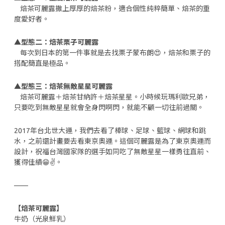
焙茶可麗露撒上厚厚的焙茶粉，適合個性純粹簡單、焙茶的重
度愛好者。
▲
型態二：焙茶栗子可麗露
每次到日本的第一件事就是去找栗子蒙布朗😍，焙茶和栗子的
搭配簡直是極品。
▲
型態三：焙茶無敵星星可麗露
焙茶可麗露＋焙茶甘納許＋焙茶星星。小時候玩瑪利歐兄弟，
只要吃到無敵星星就會全身閃啊閃，就能不顧一切往前過關。
2017年台北世大運，我們去看了棒球、足球、籃球、網球和跳
水，之前還計畫要去看東京奧運。這個可麗露是為了東京奧運而
設計，祝福台灣國家隊的選手如同吃了無敵星星一樣勇往直前、
獲得佳績😁✌️。
——
【焙茶可麗露】
牛奶（光泉鮮乳）