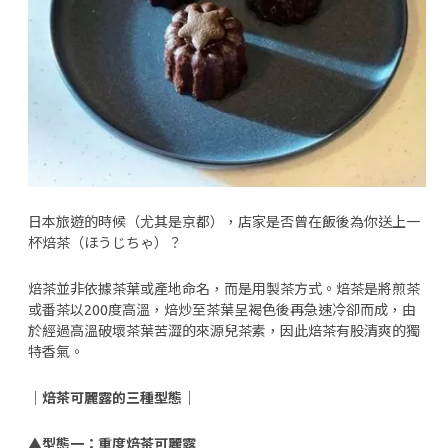
日本旅遊的時候（尤其是京都），店家是否曾在飯後為你送上一
杯焙茶（ほうじちゃ）？
焙茶並非依據茶葉或產地命名，而是用製茶方式。焙茶是將煎茶
或番茶以200度高溫，焙炒至茶葉呈褐色後再急速冷卻而成，由
於經過高溫破壞茶葉苦澀的來源兒茶素，因此焙茶有股清爽的獨
特香氣。
｜焙茶可麗露的三種型態｜
▲
型態一：重度焙茶可麗露