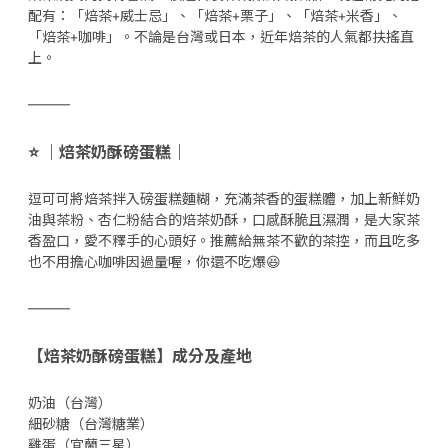
配有：「焙茶+威士忌」、「焙茶+栗子」、「焙茶+米香」、
「焙茶+咖啡」。不論是台灣或日本，近年焙茶的人氣都扶搖直
上。
———
⭐️ ｜焙茶奶酥磅蛋糕｜
逗可可將焙茶拌入磅蛋糕麵糊，充滿茶香的蛋糕體，加上新鮮奶
油與茶粉、杏仁粉結合的焙茶奶酥，口感酥脆且濕潤，是大家茶
香盈口，愛不釋手的心頭好。推薦給無茶不歡的茶控，而且吃多
也不用擔心咖啡因過量喔，你還不吃爆😆
———
【焙茶奶酥磅蛋糕】成分及產地
奶油（台灣）
細砂糖（台灣糖業）
雞蛋（宜蘭三星）