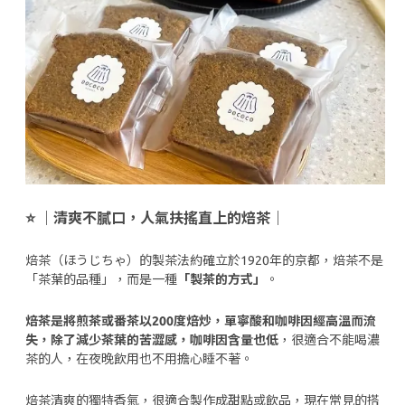
⭐️ ｜清爽不膩口，人氣扶搖直上的焙茶｜
焙茶（ほうじちゃ）的製茶法約確立於1920年的京都，焙茶不是
「茶葉的品種」，而是一種
「製茶的方式」
。
焙茶是將煎茶或番茶以200度焙炒，單寧酸和咖啡因經高溫而流
失，除了減少茶葉的苦澀感，咖啡因含量也低
，很適合不能喝濃
茶的人，在夜晚飲用也不用擔心睡不著。
焙茶清爽的獨特香氣，很適合製作成甜點或飲品，現在常見的搭