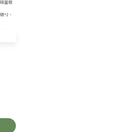
酥磅蛋糕
糕*2、