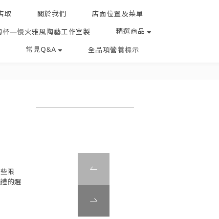
店取
關於我們
店面位置及菜單
精選商品
陶杯—慢火雅風陶藝工作室製
常見Q&A
全品項營養標示
有些限
送禮的選