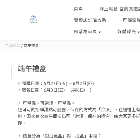
首頁
線上點餐 宜蘭實體
實體店訂購攻略
可麗露
部落格首頁
媒體曝光
全部商品
/
端午禮盒
端午禮盒
⭐️ 預購日期：5月27日(五) －6月2日(四)
⭐️ 取餐日期：6月3日(五) －6月6日(一)
⭐️  可常溫、可常溫、可常溫。
逗可可的招牌甜點可麗露，保存的方式為「冷凍」，在送禮上
制。因次這次端午節推出可「常溫」保存的禮盒，給大家更多
擇。
⭐️  禮盒分為「銀白鐵盒」與「提盒」兩種：