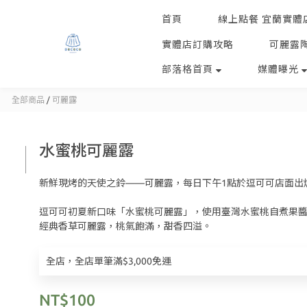
首頁
線上點餐 宜蘭實體
實體店訂購攻略
可麗露
部落格首頁
媒體曝光
全部商品
/
可麗露
水蜜桃可麗露
新鮮現烤的天使之鈴——可麗露，每日下午1點於逗可可店面出
逗可可初夏新口味「水蜜桃可麗露」，使用臺灣水蜜桃自煮果
經典香草可麗露，桃氣飽滿，甜香四溢。
全店，全店單筆滿$3,000免運
NT$100