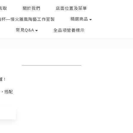
店取
關於我們
店面位置及菜單
精選商品
陶杯—慢火雅風陶藝工作室製
常見Q&A
全品項營養標示
爐！
醬，搭配