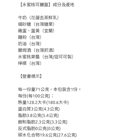
【水蜜桃可麗露】成分及產地
牛奶（花蓮吉蒸鮮乳）
細砂糖（台灣糖業）
雞蛋、蛋黃（宜蘭）
麵粉（台灣）
奶油（台灣）
蘭姆酒（台灣菸酒）
水蜜桃果醬（台灣/逗可可製）
檸檬（台灣）
【營養標示】
每一份量71公克，本包裝含1份。
每份(每100公克)：
熱量128.2大卡(180.6大卡)
蛋白質3公克(4.3公克)
脂肪3.8公克(5.4公克)
飽和脂肪2.3公克(3.3公克)
反式脂肪0公克(0公克)
碳水化合物19.6公克(27.6公克)