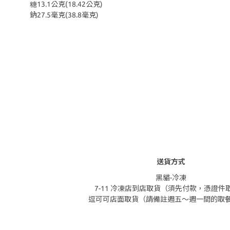
糖13.1公克(18.42公克)
鈉27.5毫克(38.8毫克)
送貨方式
黑貓-冷凍
7-11 冷凍店到店取貨（須先付款，憑證件
逗可可店面取貨（請備註週五～週一間的取