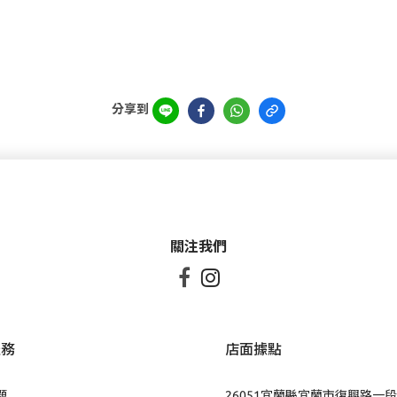
分享到
關注我們


服務
店面據點
題
26051宜蘭縣宜蘭市復興路一段